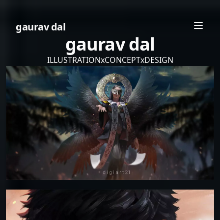
gaurav dal
gaurav dal
ILLUSTRATION
x
CONCEPT
x
DESIGN